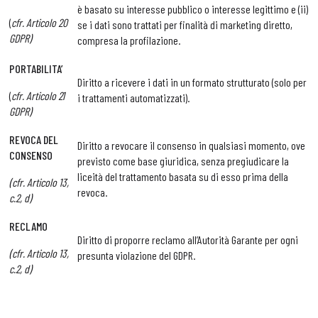
è basato su interesse pubblico o interesse legittimo e (ii)
(
cfr. Articolo 20
se i dati sono trattati per finalità di marketing diretto,
GDPR)
compresa la profilazione.
PORTABILITA’
Diritto a ricevere i dati in un formato strutturato (solo per
(
cfr. Articolo 21
i trattamenti automatizzati).
GDPR)
REVOCA DEL
Diritto a revocare il consenso in qualsiasi momento, ove
CONSENSO
previsto come base giuridica, senza pregiudicare la
liceità del trattamento basata su di esso prima della
(cfr. Articolo 13,
revoca.
c.2, d)
RECLAMO
Diritto di proporre reclamo all’Autorità Garante per ogni
(cfr. Articolo 13,
presunta violazione del GDPR.
c.2, d)