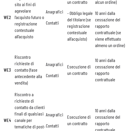
un contratto
alcun ordine)
sito ai fini di
agevolare
Anagrafici
- Obbligo legale
10 anni dalla
WE2
l’acquisto futuro o
del titolare (se
cessazione del
Contatti
registrazione
registrazione
rapporto
contestuale
contestuale
contrattuale (se
all’acquisto
all’acquisto)
viene effettuato
almeno un ordine)
Riscontro
10 anni dalla
richieste di
Anagrafici
Esecuzione di
cessazione del
WE3
contatto (fase
un contratto
rapporto
Contatti
antecedente alla
contrattuale
vendita)
Riscontro a
richieste di
contatto da clienti
10 anni dalla
finali di qualsiasi
Anagrafici
Esecuzione di
cessazione del
WE4
canale per
un contratto
rapporto
Contatti
tematiche di post-
contrattuale