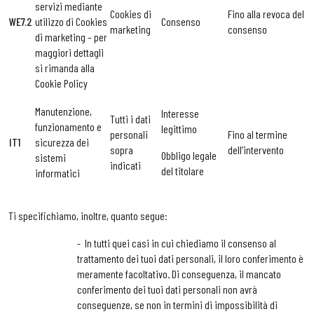
servizi mediante
Cookies di
Fino alla revoca del
WE7.2
utilizzo di Cookies
Consenso
marketing
consenso
di marketing – per
maggiori dettagli
si rimanda alla
Cookie Policy
Manutenzione,
Interesse
Tutti i dati
funzionamento e
legittimo
personali
Fino al termine
IT1
sicurezza dei
sopra
dell’intervento
Obbligo legale
sistemi
indicati
del titolare
informatici
Ti specifichiamo, inoltre, quanto segue:
- In tutti quei casi in cui chiediamo il consenso al
trattamento dei tuoi dati personali, il loro conferimento è
meramente facoltativo. Di conseguenza, il mancato
conferimento dei tuoi dati personali non avrà
conseguenze, se non in termini di impossibilità di