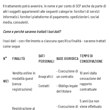
Il trattamento potrà avvenire, in nome e per conto di SCP anche da parte di
altri soggetti appartenenti alle seguenti categorie: fornitori di servizi
informatici, fornitori piattaforme di pagamento, spedizionieri, social
media, consulenti.
Come e perché saranno trattati i tuoi dati?
I tuoi dati - con riferimento a ciascuna specifica finalità - saranno trattati
come segue
DATI
TEMPO DI
N°
FINALITÀ
BASE GIURIDICA
PERSONALI
CONSERVAZIONE
- Esecuzione di
Vendita online in
10 anni dalla
Anagrafici
un contratto
modalità guest
cessazione del
WE1
(senza
rapporto
Contatti
- Obbligo legale
registrazione)
contrattuale
del titolare
5 anni (se non
- Esecuzione di
viene effettuato
Registrazione al