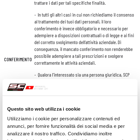
trattare i dati per tali specifiche finalità.
- In tutti gli altri casi in cui non richiediamo il consenso
al trattamento dei tuoi dati personali, il loro
conferimento è invece obbligatorio e necessario per
adempiere a disposizioni contrattuali o di legge e ai fini
del corretto svolgimento dell’attività aziendale. Di
conseguenza, il mancato conferimento non renderebbe
possibile adempiere a tali prescrizioni e svolgere
CONFERIMENTO
correttamente le attività aziendali.
- Qualora l’interessato sia una persona giuridica, SCP
non ritiene necessario entrare in possesso di dati
personali relativi ai suoi rappresentanti o collaboratori;
tuttavia, nella consapevolezza che, le caratteristiche
dell’indirizzo email inserito in fase di registrazione (ad
esempio, composto dalla stringa nome.cognome),
Questo sito web utilizza i cookie
possano comportare il verificarsi di tale circostanza,
Utilizziamo i cookie per personalizzare contenuti ed
essa tratterà anche tali dati nelle modalità indicate nella
annunci, per fornire funzionalità dei social media e per
presente informativa che l’utente si impegna perciò a
analizzare il nostro traffico. Condividiamo inoltre
consegnare a tutti i suoi rappresentanti / collaboratori