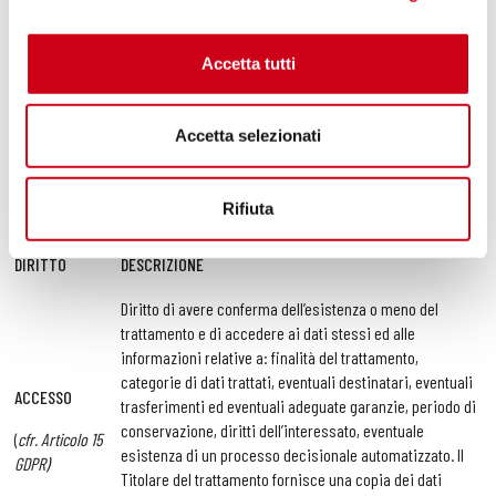
LEGITTIMI
Il legittimo interesse di cui alla finalità WE7 è
INTERESSI DEL
l’agevolazione dell’interessato alla navigazione sul sito.
Accetta tutti
TITOLARE
Accetta selezionati
Quali saranno i tuoi diritti?
Potrai esercitare i seguenti diritti inviando specifica richiesta al Titolare
Rifiuta
del trattamento all’indirizzo e-mail:
info@scproject-exhaust.ch
.
DIRITTO
DESCRIZIONE
Diritto di avere conferma dell’esistenza o meno del
trattamento e di accedere ai dati stessi ed alle
informazioni relative a: finalità del trattamento,
categorie di dati trattati, eventuali destinatari, eventuali
ACCESSO
trasferimenti ed eventuali adeguate garanzie, periodo di
conservazione, diritti dell’interessato, eventuale
(
cfr. Articolo 15
esistenza di un processo decisionale automatizzato. Il
GDPR)
Titolare del trattamento fornisce una copia dei dati