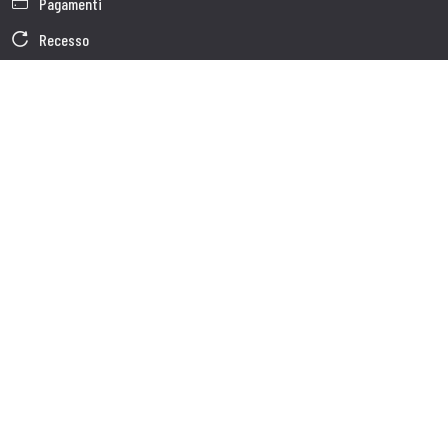
Pagamenti
Recesso
Garanzia
Condizioni generali di vendita
Informativa sul trattamento dei dati
Dati Societari
Cookie Policy
Chi siamo
Customer care
Spedizioni
Servizio clienti
Contatti