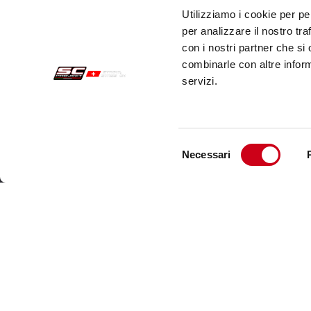
Utilizziamo i cookie per pe
per analizzare il nostro tra
con i nostri partner che si
combinarle con altre inform
servizi.
Selezione
Necessari
del
Acquisti sicuri
Cust
consenso
Pagamenti
Spedi
Recesso
Servi
Garanzia
Cont
Condizioni generali di vendita
Informativa sul trattamento dei dati