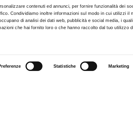
rsonalizzare contenuti ed annunci, per fornire funzionalità dei so
ffico. Condividiamo inoltre informazioni sul modo in cui utilizzi il 
 occupano di analisi dei dati web, pubblicità e social media, i qual
azioni che hai fornito loro o che hanno raccolto dal tuo utilizzo d
Preferenze
Statistiche
Marketing
omer care
Follow us
zioni
zio clienti
atti