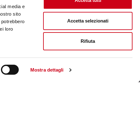
Accetta tutti
cial media e
nostro sito
Accetta selezionati
i potrebbero
ei loro
Rifiuta
Mostra dettagli
Visita il sito corporate