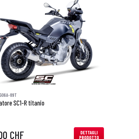
G06A-89T
atore SC1-R titanio
00 CHF
DETTAGLI
PRODOTTO