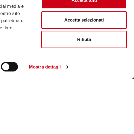
Accetta tutti
cial media e
nostro sito
Accetta selezionati
i potrebbero
ei loro
Rifiuta
Mostra dettagli
Visita il sito corporate