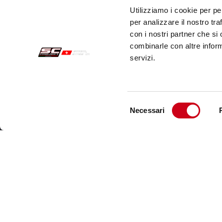
Utilizziamo i cookie per pe
per analizzare il nostro tra
con i nostri partner che si
combinarle con altre inform
servizi.
Selezione
Necessari
del
Acquisti sicuri
Cust
consenso
Pagamenti
Spedi
Recesso
Servi
Garanzia
Cont
Condizioni generali di vendita
Informativa sul trattamento dei dati