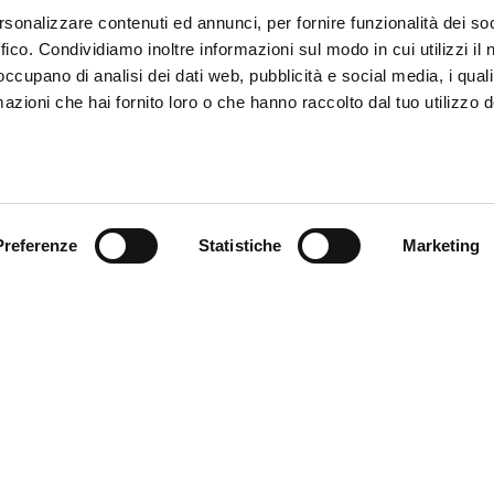
rsonalizzare contenuti ed annunci, per fornire funzionalità dei so
ffico. Condividiamo inoltre informazioni sul modo in cui utilizzi il 
 occupano di analisi dei dati web, pubblicità e social media, i qual
azioni che hai fornito loro o che hanno raccolto dal tuo utilizzo d
Preferenze
Statistiche
Marketing
omer care
Follow us
zioni
zio clienti
atti