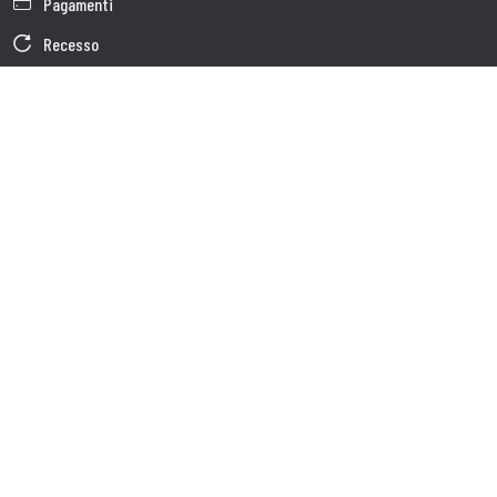
Pagamenti
Recesso
Garanzia
Condizioni generali di vendita
Informativa sul trattamento dei dati
Dati Societari
Cookie Policy
Chi siamo
Customer care
Spedizioni
Servizio clienti
Contatti