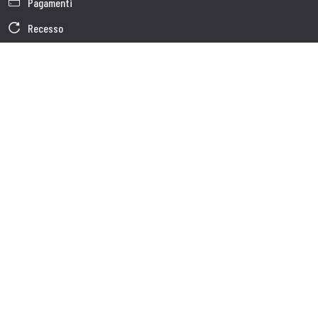
Pagamenti
Recesso
Garanzia
Condizioni generali di vendita
Informativa sul trattamento dei dati
Dati Societari
Cookie Policy
Chi siamo
Customer care
Spedizioni
Servizio clienti
Contatti