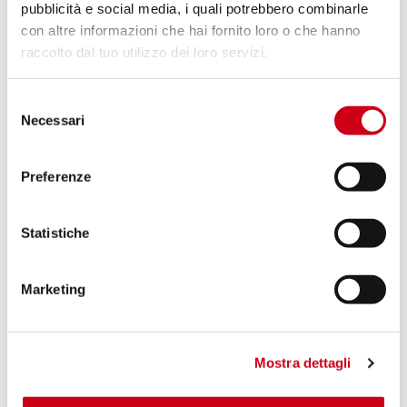
1.070,00 CHF
PRODOTTO
pubblicità e social media, i quali potrebbero combinarle
con altre informazioni che hai fornito loro o che hanno
raccolto dal tuo utilizzo dei loro servizi.
Compara
SOLO PER USO RACING
Selezione
Codice:
B33C-50CR
Necessari
Silenziatore CR-T carbonio, con rete
del
parasassi
consenso
Preferenze
860,00 CHF
DETTAGLI
PRODOTTO
Statistiche
Compara
SOLO PER USO RACING
Marketing
Codice:
B33C-50TR
Silenziatore CR-T titanio, con rete
parasassi
Mostra dettagli