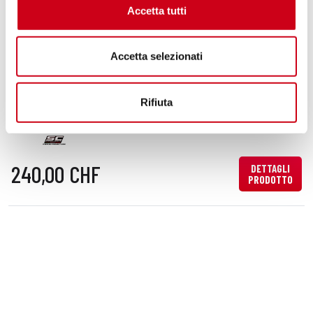
860,00 CHF
DETTAGLI
Accetta tutti
PRODOTTO
Accetta selezionati
Compara
Codice:
B33C-CP
Rifiuta
Protezione paracalore in carbonio
240,00 CHF
DETTAGLI
PRODOTTO