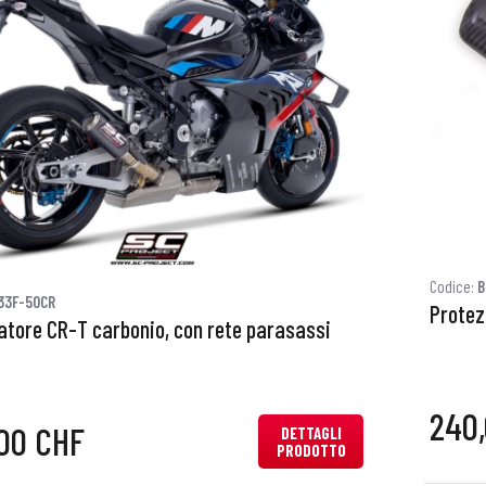
Codice:
B
33F-50CR
Protez
iatore CR-T carbonio, con rete parasassi
240
00 CHF
DETTAGLI
PRODOTTO