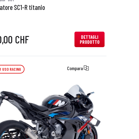
iatore SC1-R titanio
0,00 CHF
DETTAGLI
PRODOTTO
Compara
R USO RACING