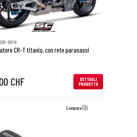
33F-50TR
iatore CR-T titanio, con rete parasassi
,00 CHF
DETTAGLI
PRODOTTO
Compara