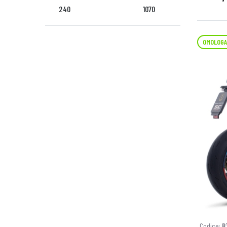
240
1070
OMOLOGA
Codice:
B