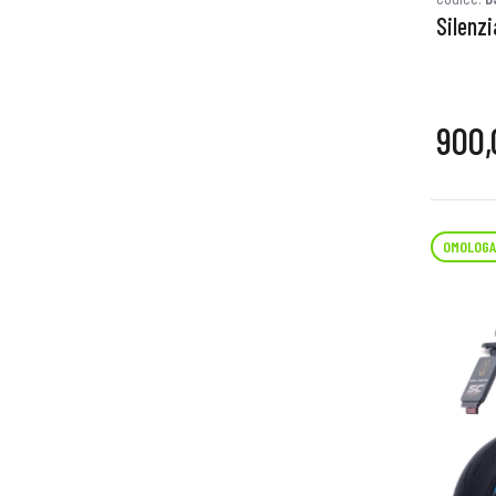
Silenzi
900,
OMOLOGA