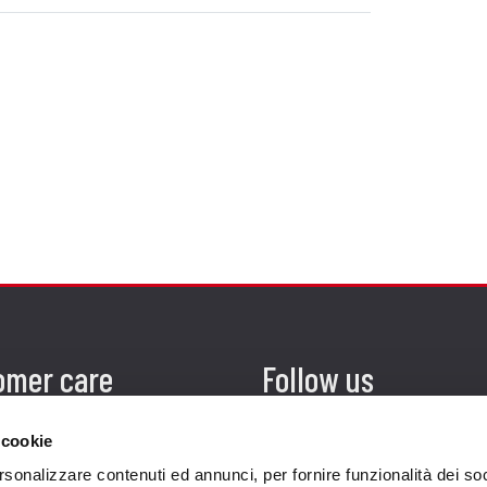
omer care
Follow us
zioni
 cookie
zio clienti
rsonalizzare contenuti ed annunci, per fornire funzionalità dei so