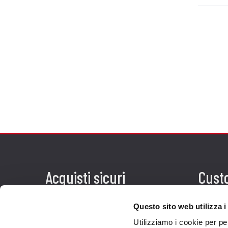
Acquisti sicuri
Cust
Pagamenti
Spedi
Questo sito web utilizza i
Recesso
Servi
Utilizziamo i cookie per pe