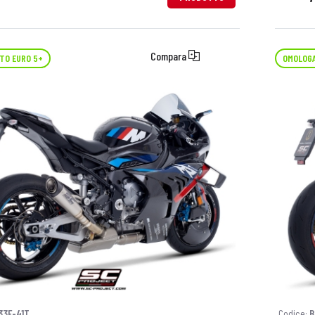
Compara
TO EURO 5+
OMOLOGA
33F-41T
Codice:
B