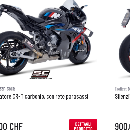
33F-38CR
Codice:
B
iatore CR-T carbonio, con rete parasassi
Silenz
00 CHF
900
DETTAGLI
PRODOTTO