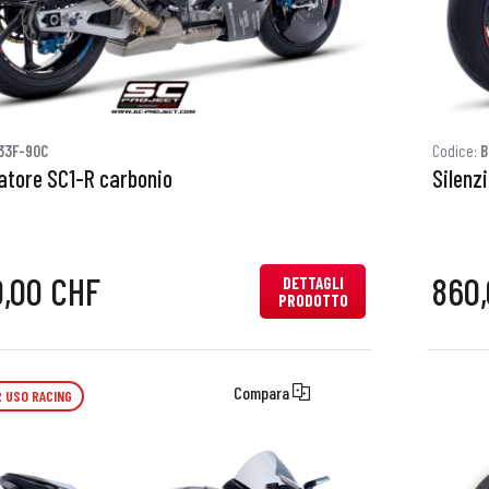
33F-90C
Codice:
B
iatore SC1-R carbonio
Silenz
0,00 CHF
860
DETTAGLI
PRODOTTO
Compara
 USO RACING