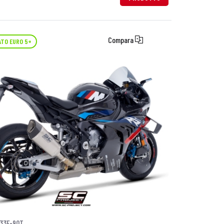
Compara
TO EURO 5+
33F-90T