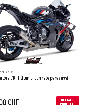
33F-38TR
iatore CR-T titanio, con rete parasassi
,00 CHF
DETTAGLI
PRODOTTO