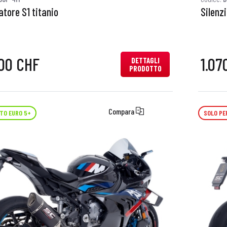
atore S1 titanio
Silenz
00 CHF
1.07
DETTAGLI
PRODOTTO
Compara
TO EURO 5+
SOLO PE