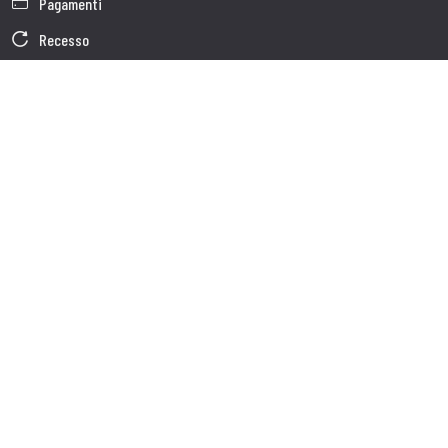
Pagamenti
Recesso
Garanzia
Condizioni generali di vendita
Informativa sul trattamento dei dati
Dati Societari
Cookie Policy
Chi siamo
Customer care
Spedizioni
Servizio clienti
Contatti