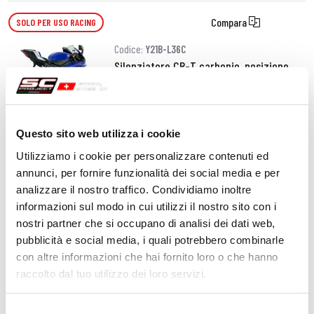
Compara
SOLO PER USO RACING
Codice:
Y21B-L36C
Silenziatore CR-T carbonio, posizione
bassa
590,00 CHF
DETTAGLI
Questo sito web utilizza i cookie
PRODOTTO
Utilizziamo i cookie per personalizzare contenuti ed
annunci, per fornire funzionalità dei social media e per
Compara
SOLO PER USO RACING
analizzare il nostro traffico. Condividiamo inoltre
informazioni sul modo in cui utilizzi il nostro sito con i
Codice:
Y21B-H36T
nostri partner che si occupano di analisi dei dati web,
Silenziatore CR-T titanio, posizione alta
pubblicità e social media, i quali potrebbero combinarle
con altre informazioni che hai fornito loro o che hanno
raccolto dal tuo utilizzo dei loro servizi.
590,00 CHF
DETTAGLI
PRODOTTO
Selezione