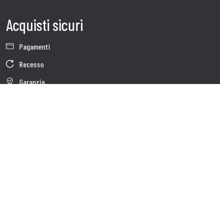
Acquisti sicuri
Pagamenti
Recesso
Garanzia
Condizioni generali di vendita
Informativa sul trattamento dei dati
Dati Societari
Cookie Policy
Chi siamo
Customer care