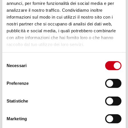
annunci, per fornire funzionalità dei social media e per
analizzare il nostro traffico. Condividiamo inoltre
Compara
OMOLOGATO EURO 5+
informazioni sul modo in cui utilizzi il nostro sito con i
nostri partner che si occupano di analisi dei dati web,
Codice:
K46A-181T
pubblicità e social media, i quali potrebbero combinarle
Silenziatore SC1-X titanio (installabile in
con altre informazioni che hai fornito loro o che hanno
due posizioni*)
raccolto dal tuo utilizzo dei loro servizi.
770,00 CHF
DETTAGLI
Selezione
PRODOTTO
Necessari
del
consenso
Compara
OMOLOGATO EURO 5+
Preferenze
Codice:
K46A-181C
Silenziatore SC1-X carbonio (installabile
Statistiche
in due posizioni*)
Marketing
DETTAGLI