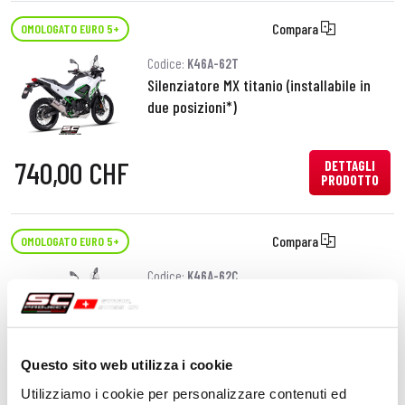
Compara
OMOLOGATO EURO 5+
Codice:
K46A-62T
Silenziatore MX titanio (installabile in
due posizioni*)
740,00 CHF
DETTAGLI
PRODOTTO
Compara
OMOLOGATO EURO 5+
Codice:
K46A-62C
Silenziatore MX carbonio (installabile in
due posizioni*)
Questo sito web utilizza i cookie
740,00 CHF
DETTAGLI
PRODOTTO
Utilizziamo i cookie per personalizzare contenuti ed