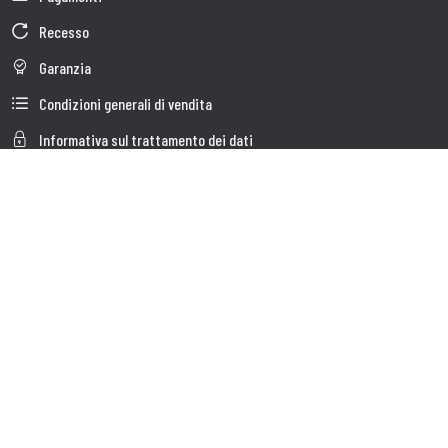
Recesso
Garanzia
Condizioni generali di vendita
Informativa sul trattamento dei dati
Dati Societari
Cookie Policy
Chi siamo
Customer care
Spedizioni
Servizio clienti
Contatti