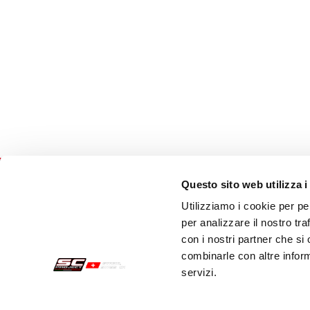
Questo sito web utilizza i
Utilizziamo i cookie per pe
Acquisti sicuri
Cust
per analizzare il nostro tra
con i nostri partner che si
Pagamenti
Spedi
combinarle con altre inform
servizi.
Recesso
Servi
Garanzia
Cont