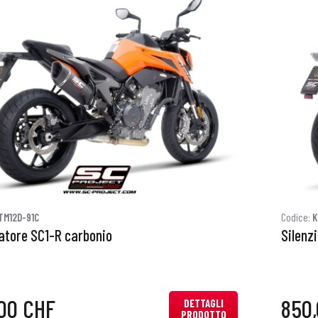
TM12D-91C
Codice:
K
iatore SC1-R carbonio
Silenz
00 CHF
850
DETTAGLI
PRODOTTO