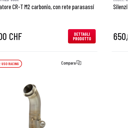
iatore CR-T M2 carbonio, con rete parasassi
Silenzi
00 CHF
650
DETTAGLI
PRODOTTO
Compara
 USO RACING