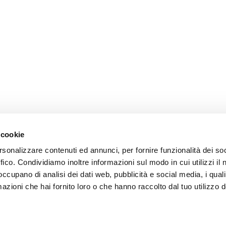
 cookie
rsonalizzare contenuti ed annunci, per fornire funzionalità dei so
omer care
Follow us
ffico. Condividiamo inoltre informazioni sul modo in cui utilizzi il 
 occupano di analisi dei dati web, pubblicità e social media, i qual
zioni
azioni che hai fornito loro o che hanno raccolto dal tuo utilizzo d
zio clienti
atti