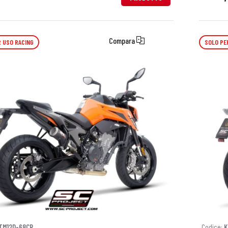
Compara
 USO RACING
SOLO PE
TM12D-68CR
Codice:
K