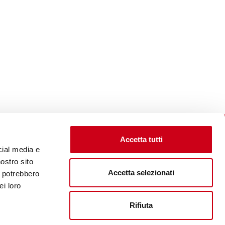
Accetta tutti
cial media e
nostro sito
Accetta selezionati
i potrebbero
Visita il sito corporate
ei loro
Rifiuta