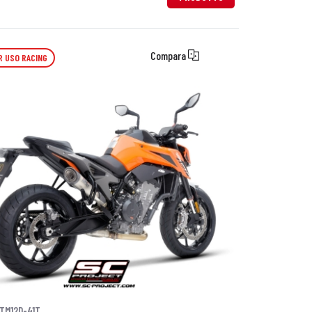
Compara
R USO RACING
TM12D-41T