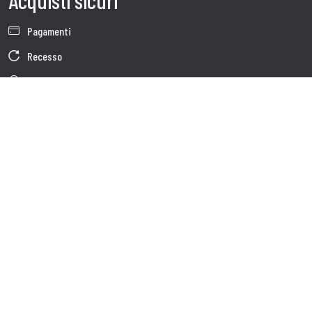
Acquisti sicuri
Pagamenti
Recesso
Garanzia
Condizioni generali di vendita
Informativa sul trattamento dei dati
Dati Societari
Cookie Policy
Chi siamo
Customer care
Spedizioni
Servizio clienti