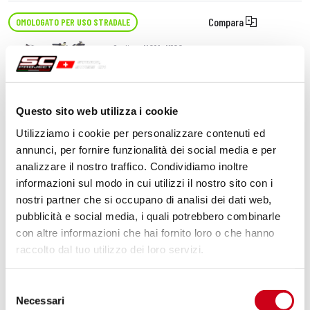
Compara
OMOLOGATO PER USO STRADALE
Codice:
H01A-K12C
Silenziatore Oval carbonio
Questo sito web utilizza i cookie
510,00 CHF
DETTAGLI
Utilizziamo i cookie per personalizzare contenuti ed
PRODOTTO
annunci, per fornire funzionalità dei social media e per
analizzare il nostro traffico. Condividiamo inoltre
Compara
informazioni sul modo in cui utilizzi il nostro sito con i
nostri partner che si occupano di analisi dei dati web,
Codice:
H01A-CP
pubblicità e social media, i quali potrebbero combinarle
Protezione in fibra di carbonio
con altre informazioni che hai fornito loro o che hanno
raccolto dal tuo utilizzo dei loro servizi.
110,00 CHF
DETTAGLI
Selezione
PRODOTTO
Necessari
del