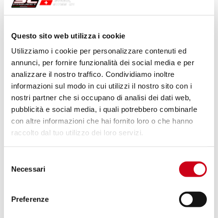
Compara
OMOLOGATO EURO 4
Questo sito web utilizza i cookie
Codice:
B27A-T36CR
Utilizziamo i cookie per personalizzare contenuti ed
Silenziatore CR-T carbonio, con rete
annunci, per fornire funzionalità dei social media e per
parasassi
analizzare il nostro traffico. Condividiamo inoltre
informazioni sul modo in cui utilizzi il nostro sito con i
nostri partner che si occupano di analisi dei dati web,
1.120,00 CHF
DETTAGLI
PRODOTTO
pubblicità e social media, i quali potrebbero combinarle
con altre informazioni che hai fornito loro o che hanno
raccolto dal tuo utilizzo dei loro servizi.
Compara
OMOLOGATO EURO 4
Codice:
B27A-T36T
Selezione
Necessari
Silenziatore CR-T titanio
del
consenso
Preferenze
DETTAGLI