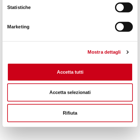
1.030,00 CHF
PRODOTTO
Statistiche
Compara
OMOLOGATO EURO 4
Marketing
Codice:
B27A-T36TR
Silenziatore CR-T titanio, con rete
parasassi
Mostra dettagli
1.120,00 CHF
DETTAGLI
Accetta tutti
PRODOTTO
Accetta selezionati
Rifiuta