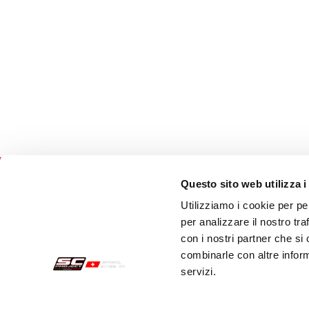
Questo sito web utilizza i
Utilizziamo i cookie per pe
Acquisti sicuri
Cust
per analizzare il nostro tra
con i nostri partner che si
Pagamenti
Spedi
combinarle con altre inform
servizi.
Recesso
Servi
Garanzia
Cont