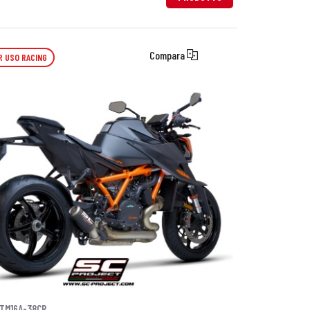
Compara
R USO RACING
TM16A-38CR