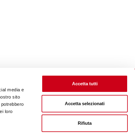
Accetta tutti
cial media e
nostro sito
Accetta selezionati
i potrebbero
Visita il sito corporate
ei loro
Rifiuta