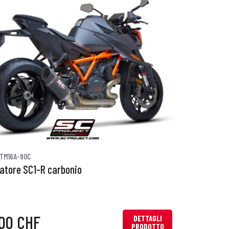
TM16A-90C
iatore SC1-R carbonio
,00 CHF
DETTAGLI
PRODOTTO