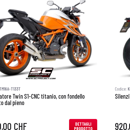
TM16A-T133T
Codice:
K
atore Twin S1-CNC titanio, con fondello
Silenz
o dal pieno
0,00 CHF
920
DETTAGLI
PRODOTTO