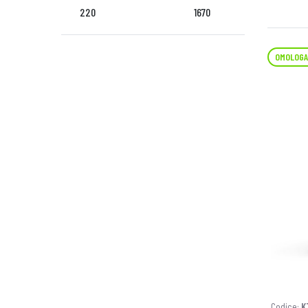
220
1670
OMOLOGA
Codice:
K