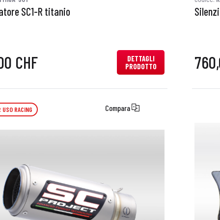
atore SC1-R titanio
Silenz
00 CHF
760
DETTAGLI
PRODOTTO
Compara
 USO RACING