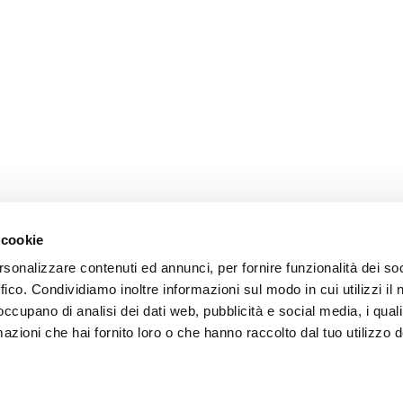
 cookie
rsonalizzare contenuti ed annunci, per fornire funzionalità dei so
omer care
Follow us
ffico. Condividiamo inoltre informazioni sul modo in cui utilizzi il 
 occupano di analisi dei dati web, pubblicità e social media, i qual
zioni
azioni che hai fornito loro o che hanno raccolto dal tuo utilizzo d
zio clienti
atti