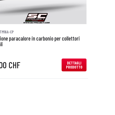
TM16A-CP
ione paracalore in carbonio per collettori
li
,00 CHF
DETTAGLI
PRODOTTO