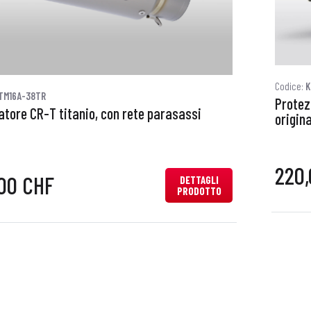
Codice:
K
TM16A-38TR
Protez
atore CR-T titanio, con rete parasassi
origina
220
00 CHF
DETTAGLI
PRODOTTO