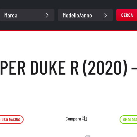
CERCA
PER DUKE R (2020) 
Compara
 USO RACING
OMOLOGA