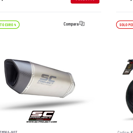
Compara
TO EURO 4
SOLO PE
TM16A-90T
Codice:
K