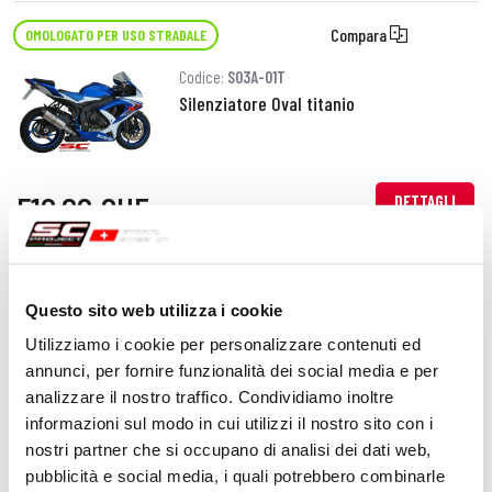
Compara
OMOLOGATO PER USO STRADALE
Codice:
S03A-01T
Silenziatore Oval titanio
510,00 CHF
DETTAGLI
PRODOTTO
Compara
OMOLOGATO PER USO STRADALE
Questo sito web utilizza i cookie
Codice:
S03A-15T
Utilizziamo i cookie per personalizzare contenuti ed
Silenziatore GP titanio
annunci, per fornire funzionalità dei social media e per
analizzare il nostro traffico. Condividiamo inoltre
informazioni sul modo in cui utilizzi il nostro sito con i
nostri partner che si occupano di analisi dei dati web,
470,00 CHF
DETTAGLI
pubblicità e social media, i quali potrebbero combinarle
PRODOTTO