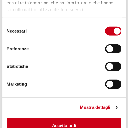
con altre informazioni che hai fornito loro o che hanno
raccolto dal tuo utilizzo dei loro servizi.
Compara
OMOLOGATO PER USO STRADALE
Selezione
Codice:
S03A-18C
Necessari
del
Silenziatore GP-M2 carbonio
consenso
Preferenze
530,00 CHF
DETTAGLI
PRODOTTO
Statistiche
Marketing
Mostra dettagli
Accetta tutti