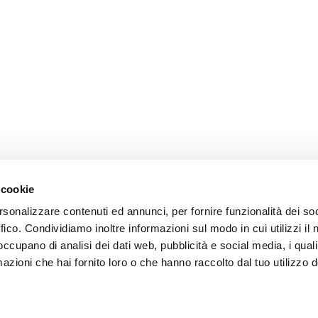
 cookie
rsonalizzare contenuti ed annunci, per fornire funzionalità dei so
omer care
Follow us
ffico. Condividiamo inoltre informazioni sul modo in cui utilizzi il 
 occupano di analisi dei dati web, pubblicità e social media, i qual
zioni
azioni che hai fornito loro o che hanno raccolto dal tuo utilizzo d
zio clienti
atti