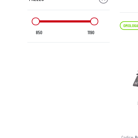
OMOLOGA
850
1190
Codice:
B