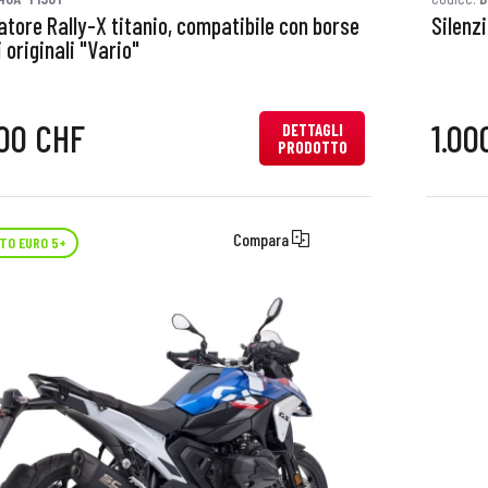
atore Rally-X titanio, compatibile con borse
Silenz
i originali "Vario"
00 CHF
1.00
DETTAGLI
PRODOTTO
Compara
TO EURO 5+