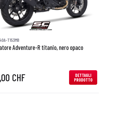
40A-T153MB
iatore Adventure-R titanio, nero opaco
0,00 CHF
DETTAGLI
PRODOTTO