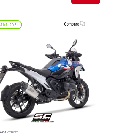
Compara
TO EURO 5+
40A-T153T