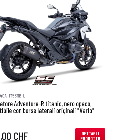
40A-T153MB-L
iatore Adventure-R titanio, nero opaco,
bile con borse laterali originali "Vario"
0,00 CHF
DETTAGLI
PRODOTTO