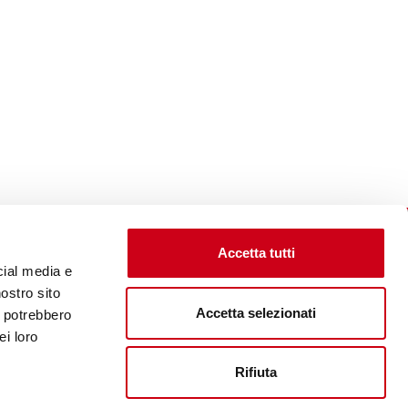
Accetta tutti
cial media e
nostro sito
Accetta selezionati
i potrebbero
Visita il sito corporate
ei loro
Rifiuta