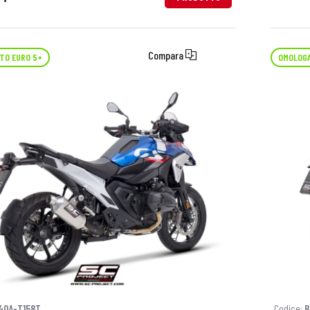
Compara
TO EURO 5+
OMOLOGA
40A-T158T
Codice:
B