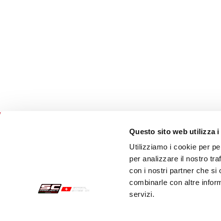
Questo sito web utilizza i
Utilizziamo i cookie per pe
Acquisti sicuri
Cust
per analizzare il nostro tra
con i nostri partner che si
Pagamenti
Spedi
combinarle con altre inform
servizi.
Recesso
Servi
Garanzia
Cont