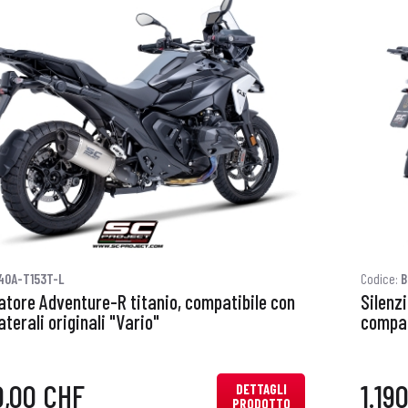
40A-T153T-L
Codice:
B
atore Adventure-R titanio, compatibile con
Silenz
aterali originali "Vario"
compati
0,00 CHF
1.19
DETTAGLI
PRODOTTO