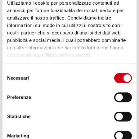
1.050,00 CHF
PRODOTTO
Utilizziamo i cookie per personalizzare contenuti ed
annunci, per fornire funzionalità dei social media e per
analizzare il nostro traffico. Condividiamo inoltre
Compara
SOLO PER USO RACING
informazioni sul modo in cui utilizzi il nostro sito con i
nostri partner che si occupano di analisi dei dati web,
Codice:
A27D-HT36T
pubblicità e social media, i quali potrebbero combinarle
Silenziatore CR-T titanio, posizione alta
con altre informazioni che hai fornito loro o che hanno
raccolto dal tuo utilizzo dei loro servizi.
1.050,00 CHF
DETTAGLI
Selezione
PRODOTTO
Necessari
del
consenso
Compara
SOLO PER USO RACING
Preferenze
Codice:
A27D-T41T
Silenziatore S1 titanio
Statistiche
Marketing