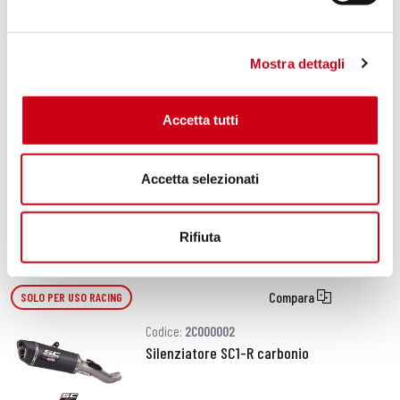
1.190,00 CHF
DETTAGLI
PRODOTTO
Mostra dettagli
Compara
SOLO PER USO RACING
Accetta tutti
Codice:
A27D-GP22-R
Silenziatore GP-22 titanio
Accetta selezionati
2.510,00 CHF
DETTAGLI
PRODOTTO
Rifiuta
Compara
SOLO PER USO RACING
Codice:
2C000002
Silenziatore SC1-R carbonio