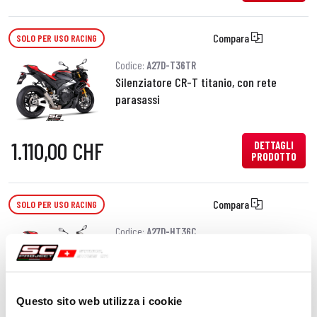
Compara
SOLO PER USO RACING
Codice:
A27D-T36TR
Silenziatore CR-T titanio, con rete
parasassi
1.110,00 CHF
DETTAGLI
PRODOTTO
Compara
SOLO PER USO RACING
Codice:
A27D-HT36C
Silenziatore CR-T carbonio, posizione
alta
Questo sito web utilizza i cookie
DETTAGLI