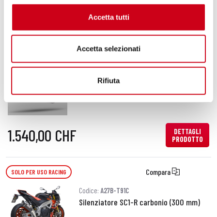
1.110,00 CHF
Accetta tutti
DETTAGLI
PRODOTTO
Accetta selezionati
Compara
SOLO PER USO RACING
Codice:
A27B-T91T
Rifiuta
Silenziatore SC1-R titanio (300 mm)
1.540,00 CHF
DETTAGLI
PRODOTTO
Compara
SOLO PER USO RACING
Codice:
A27B-T91C
Silenziatore SC1-R carbonio (300 mm)