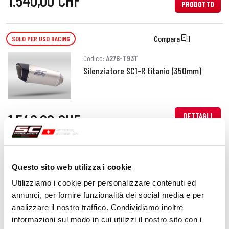
1.540,00 CHF
PRODOTTO
Compara
SOLO PER USO RACING
Codice:
A27B-T93T
Silenziatore SC1-R titanio (350mm)
1.540,00 CHF
DETTAGLI
PRODOTTO
Compara
SOLO PER USO RACING
Questo sito web utilizza i cookie
Codice:
A27B-T41T
Utilizziamo i cookie per personalizzare contenuti ed
Silenziatore S1 titanio
annunci, per fornire funzionalità dei social media e per
analizzare il nostro traffico. Condividiamo inoltre
informazioni sul modo in cui utilizzi il nostro sito con i