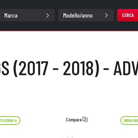
CERCA
GS (2017 - 2018) - A
Compara
TO EURO 4
OMOLOGA