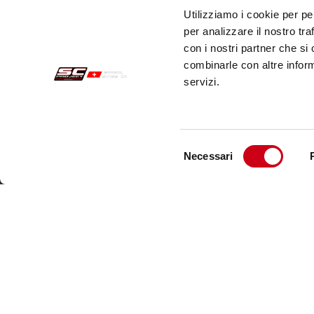
Utilizziamo i cookie per pe
per analizzare il nostro tra
con i nostri partner che si
combinarle con altre inform
servizi.
Selezione
Necessari
del
Acquisti sicuri
Cust
consenso
Pagamenti
Spedi
Recesso
Servi
Garanzia
Cont
Condizioni generali di vendita
Informativa sul trattamento dei dati