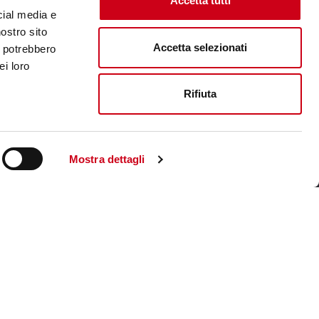
Accetta tutti
cial media e
nostro sito
Accetta selezionati
i potrebbero
ei loro
Rifiuta
Mostra dettagli
Visita il sito corporate