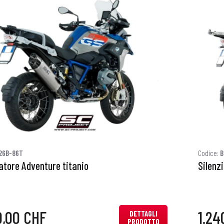
26B-86T
Codice:
B
atore Adventure titanio
Silenz
0,00 CHF
1.24
DETTAGLI
PRODOTTO