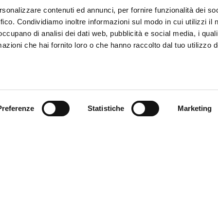
rsonalizzare contenuti ed annunci, per fornire funzionalità dei so
ffico. Condividiamo inoltre informazioni sul modo in cui utilizzi il 
 occupano di analisi dei dati web, pubblicità e social media, i qual
azioni che hai fornito loro o che hanno raccolto dal tuo utilizzo d
Preferenze
Statistiche
Marketing
omer care
Follow us
zioni
zio clienti
atti