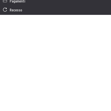
Pagamenti
Recesso
Garanzia
Condizioni generali di vendita
Informativa sul trattamento dei dati
Dati Societari
Cookie Policy
Chi siamo
Customer care
Spedizioni
Servizio clienti
Contatti