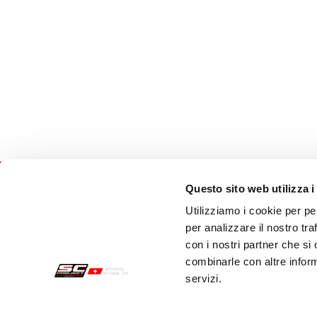
Questo sito web utilizza i
Utilizziamo i cookie per pe
Acquisti sicuri
Cust
per analizzare il nostro tra
con i nostri partner che si
Pagamenti
Spedi
combinarle con altre inform
servizi.
Recesso
Servi
Garanzia
Cont