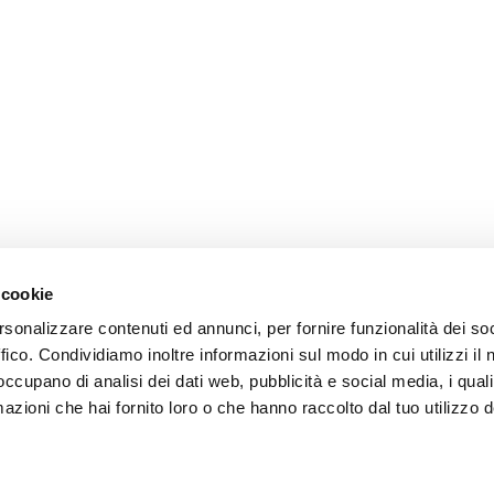
 cookie
rsonalizzare contenuti ed annunci, per fornire funzionalità dei so
omer care
Follow us
ffico. Condividiamo inoltre informazioni sul modo in cui utilizzi il 
 occupano di analisi dei dati web, pubblicità e social media, i qual
zioni
azioni che hai fornito loro o che hanno raccolto dal tuo utilizzo d
zio clienti
atti