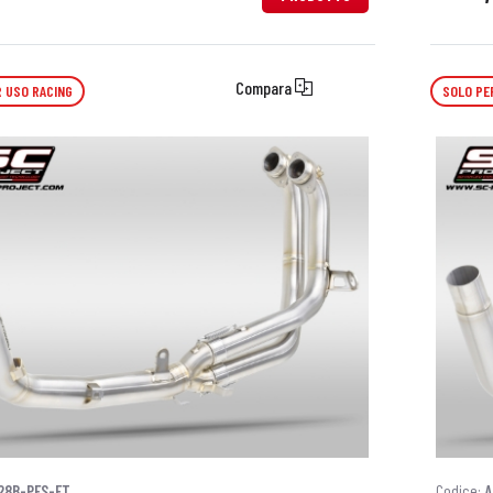
Compara
 USO RACING
SOLO PE
28B-PFS-FT
Codice:
A