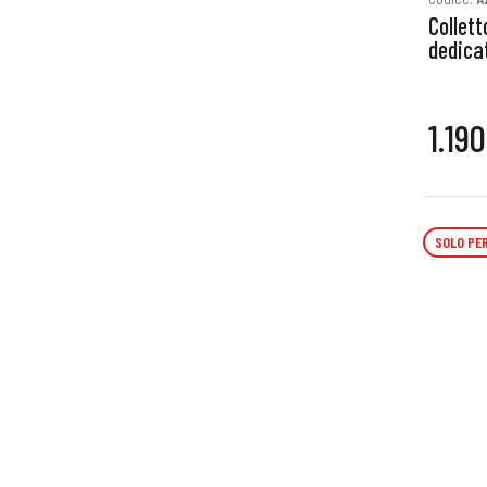
Collett
dedicat
1.19
SOLO PER