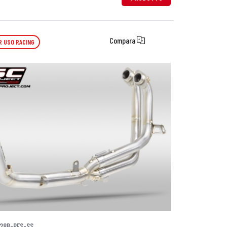
Compara
R USO RACING
28B-PFS-SS