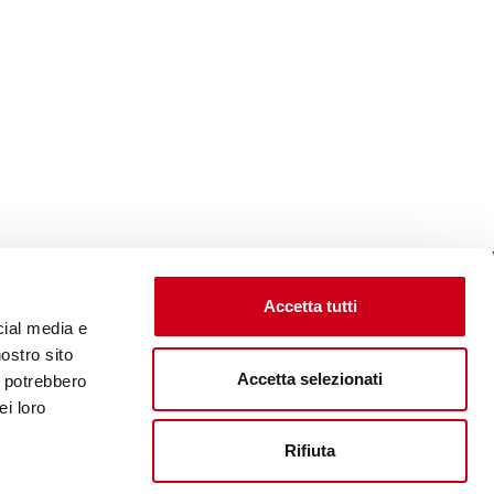
Accetta tutti
cial media e
nostro sito
Accetta selezionati
i potrebbero
Visita il sito corporate
ei loro
Rifiuta