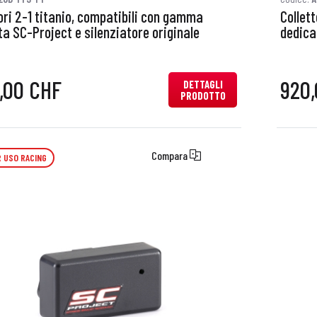
ori 2-1 titanio, compatibili con gamma
Collet
a SC-Project e silenziatore originale
dedica
0,00 CHF
920
DETTAGLI
PRODOTTO
Compara
 USO RACING