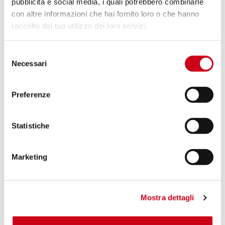
1.050,00 CHF
pubblicità e social media, i quali potrebbero combinarle
DETTAGLI
PRODOTTO
con altre informazioni che hai fornito loro o che hanno
raccolto dal tuo utilizzo dei loro servizi.
Compara
OMOLOGATO EURO 5
Selezione
Necessari
Codice:
B30B-105C
del
Silenziatore SC1-R GT carbonio
consenso
Preferenze
1.050,00 CHF
DETTAGLI
Statistiche
PRODOTTO
Marketing
Mostra dettagli