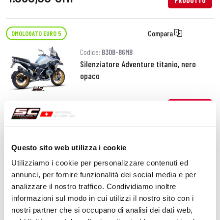
PRODOTTO
Compara
OMOLOGATO EURO 5
Codice:
B30B-86MB
Silenziatore Adventure titanio, nero
opaco
1.240,00 CHF
DETTAGLI
PRODOTTO
Questo sito web utilizza i cookie
Compara
OMOLOGATO EURO 5
Utilizziamo i cookie per personalizzare contenuti ed
Codice:
B30B-105T
annunci, per fornire funzionalità dei social media e per
Silenziatore SC1-R GT titanio
analizzare il nostro traffico. Condividiamo inoltre
informazioni sul modo in cui utilizzi il nostro sito con i
nostri partner che si occupano di analisi dei dati web,