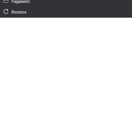
Pagamenti
Recesso
Garanzia
Condizioni generali di vendita
Informativa sul trattamento dei dati
Dati Societari
Cookie Policy
Chi siamo
Customer care
Spedizioni
Servizio clienti
Contatti