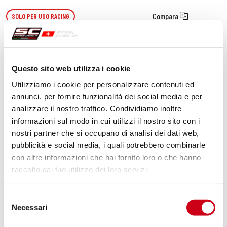
Compara
SOLO PER USO RACING
Codice:
HU08B-PDE-SS
Raccordo decat acciaio inox,
compatibile con gamma dedicata SC-
Questo sito web utilizza i cookie
Project e silenziatore originale
Utilizziamo i cookie per personalizzare contenuti ed
annunci, per fornire funzionalità dei social media e per
260,00 CHF
DETTAGLI
PRODOTTO
analizzare il nostro traffico. Condividiamo inoltre
informazioni sul modo in cui utilizzi il nostro sito con i
nostri partner che si occupano di analisi dei dati web,
pubblicità e social media, i quali potrebbero combinarle
con altre informazioni che hai fornito loro o che hanno
raccolto dal tuo utilizzo dei loro servizi.
Selezione
Necessari
del
consenso