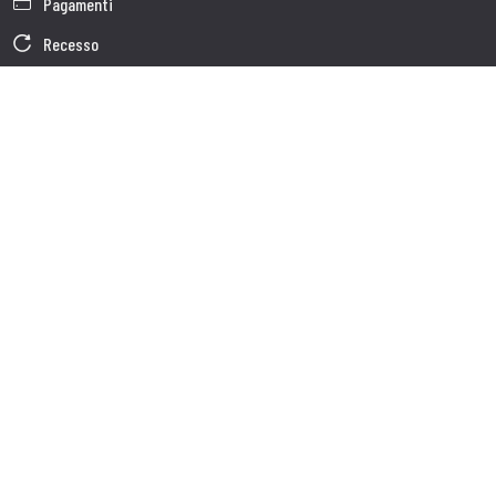
Pagamenti
Recesso
Garanzia
Condizioni generali di vendita
Informativa sul trattamento dei dati
Dati Societari
Cookie Policy
Chi siamo
Customer care
Spedizioni
Servizio clienti
Contatti