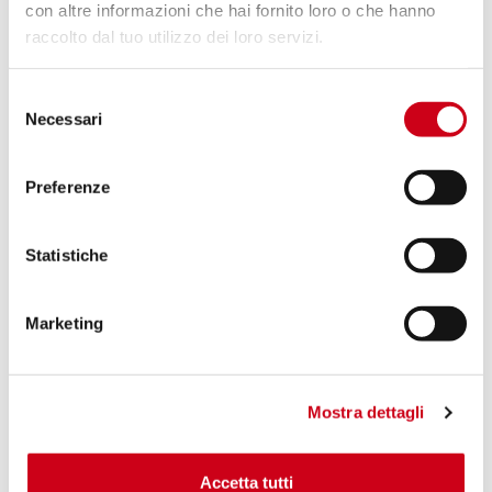
con altre informazioni che hai fornito loro o che hanno
raccolto dal tuo utilizzo dei loro servizi.
Compara
SOLO PER USO RACING
Selezione
Codice:
K24A-36T
Necessari
del
Coppia di silenziatori CR-T titanio
consenso
Preferenze
1.050,00 CHF
DETTAGLI
PRODOTTO
Statistiche
Marketing
Mostra dettagli
Accetta tutti