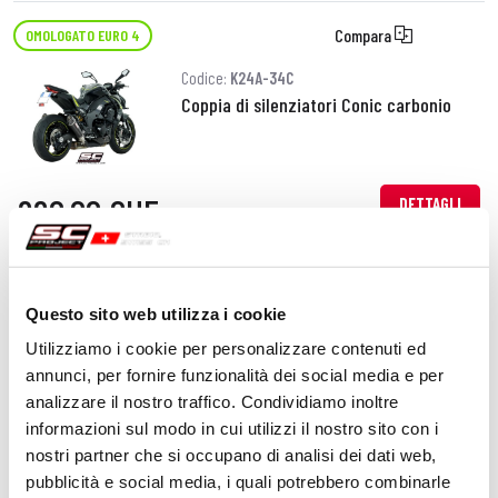
Compara
OMOLOGATO EURO 4
Codice:
K24A-34C
Coppia di silenziatori Conic carbonio
990,00 CHF
DETTAGLI
PRODOTTO
Compara
SOLO PER USO RACING
Questo sito web utilizza i cookie
Codice:
K24A-36C
Utilizziamo i cookie per personalizzare contenuti ed
Coppia di silenziatori CR-T carbonio
annunci, per fornire funzionalità dei social media e per
analizzare il nostro traffico. Condividiamo inoltre
informazioni sul modo in cui utilizzi il nostro sito con i
nostri partner che si occupano di analisi dei dati web,
1.050,00 CHF
DETTAGLI
pubblicità e social media, i quali potrebbero combinarle
PRODOTTO