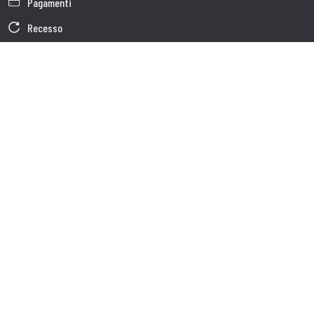
Pagamenti
Recesso
Garanzia
Condizioni generali di vendita
Informativa sul trattamento dei dati
Dati Societari
Cookie Policy
Chi siamo
Customer care
Spedizioni
Servizio clienti
Contatti