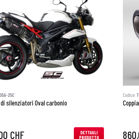
05A-25C
Codice:
T
di silenziatori Oval carbonio
Coppia 
00 CHF
860
DETTAGLI
PRODOTTO