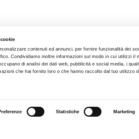
 cookie
rsonalizzare contenuti ed annunci, per fornire funzionalità dei so
ffico. Condividiamo inoltre informazioni sul modo in cui utilizzi il 
 occupano di analisi dei dati web, pubblicità e social media, i qual
azioni che hai fornito loro o che hanno raccolto dal tuo utilizzo d
omer care
Follow us
zioni
Preferenze
Statistiche
Marketing
zio clienti
atti