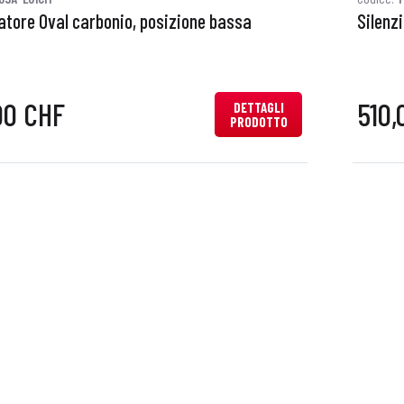
iatore Oval carbonio, posizione bassa
Silenz
00 CHF
510,
DETTAGLI
PRODOTTO