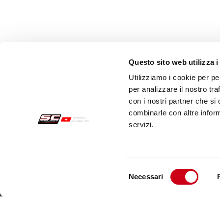
Questo sito web utilizza i
Utilizziamo i cookie per pe
per analizzare il nostro tra
con i nostri partner che si
combinarle con altre inform
servizi.
Acquisti sicuri
Cust
Pagamenti
Spedi
Selezione
Necessari
Recesso
Servi
del
consenso
Garanzia
Cont
Condizioni generali di vendita