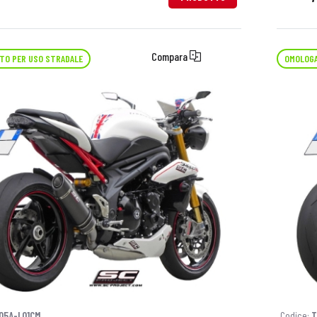
Compara
TO PER USO STRADALE
OMOLOGA
05A-L01CM
Codice:
T