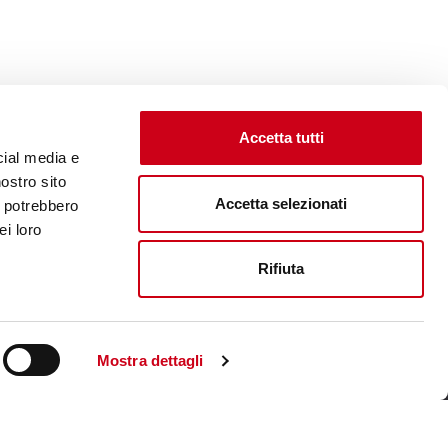
Accetta tutti
cial media e
nostro sito
Accetta selezionati
i potrebbero
ei loro
Rifiuta
Visita il sito corporate
Mostra dettagli