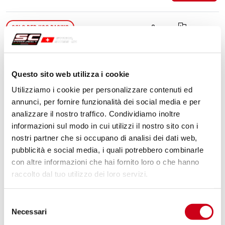
Compara
SOLO PER USO RACING
Codice:
KTM21A-41MB
Silenziatore S1 titanio, nero opaco
Questo sito web utilizza i cookie
Utilizziamo i cookie per personalizzare contenuti ed
920,00 CHF
annunci, per fornire funzionalità dei social media e per
DETTAGLI
PRODOTTO
analizzare il nostro traffico. Condividiamo inoltre
informazioni sul modo in cui utilizzi il nostro sito con i
nostri partner che si occupano di analisi dei dati web,
Compara
SOLO PER USO RACING
pubblicità e social media, i quali potrebbero combinarle
con altre informazioni che hai fornito loro o che hanno
Codice:
KTM21A-38TR
raccolto dal tuo utilizzo dei loro servizi.
Silenziatore CR-T titanio, con rete
parasassi
Selezione
Necessari
del
DETTAGLI