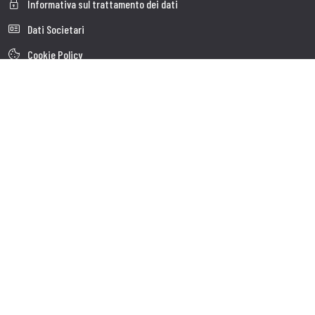
Informativa sul trattamento dei dati
Dati Societari
Cookie Policy
Chi siamo
Customer care
Spedizioni
Servizio clienti
Contatti
Follow us