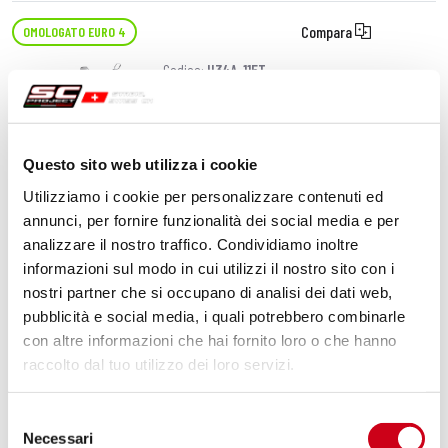
Compara
OMOLOGATO EURO 4
Codice:
H34A-115T
Silenziatore SC1-M titanio
Questo sito web utilizza i cookie
660,00 CHF
DETTAGLI
Utilizziamo i cookie per personalizzare contenuti ed
PRODOTTO
annunci, per fornire funzionalità dei social media e per
analizzare il nostro traffico. Condividiamo inoltre
Compara
OMOLOGATO EURO 4
informazioni sul modo in cui utilizzi il nostro sito con i
nostri partner che si occupano di analisi dei dati web,
Codice:
H34A-25C
pubblicità e social media, i quali potrebbero combinarle
Silenziatore Oval carbonio
con altre informazioni che hai fornito loro o che hanno
raccolto dal tuo utilizzo dei loro servizi.
610,00 CHF
DETTAGLI
Selezione
PRODOTTO
Necessari
del