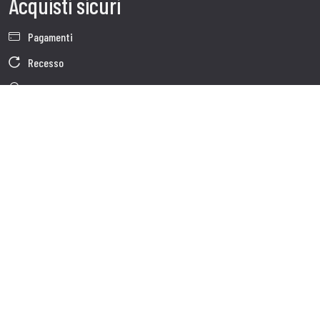
Acquisti sicuri
Pagamenti
Recesso
Garanzia
Condizioni generali di vendita
Informativa sul trattamento dei dati
Dati Societari
Cookie Policy
Chi siamo
Customer care
Spedizioni
Servizio clienti