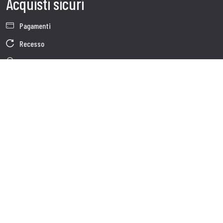
Acquisti sicuri
Pagamenti
Recesso
Garanzia
Condizioni generali di vendita
Informativa sul trattamento dei dati
Dati Societari
Cookie Policy
Chi siamo
Customer care
Spedizioni
Servizio clienti