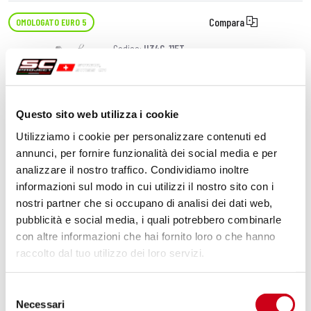
Compara
OMOLOGATO EURO 5
Codice:
H34C-115T
Silenziatore SC1-M titanio
Questo sito web utilizza i cookie
660,00 CHF
DETTAGLI
Utilizziamo i cookie per personalizzare contenuti ed
PRODOTTO
annunci, per fornire funzionalità dei social media e per
analizzare il nostro traffico. Condividiamo inoltre
Compara
OMOLOGATO EURO 5
informazioni sul modo in cui utilizzi il nostro sito con i
nostri partner che si occupano di analisi dei dati web,
Codice:
H34C-25C
pubblicità e social media, i quali potrebbero combinarle
Silenziatore Oval carbonio
con altre informazioni che hai fornito loro o che hanno
raccolto dal tuo utilizzo dei loro servizi.
610,00 CHF
DETTAGLI
Selezione
PRODOTTO
Necessari
del