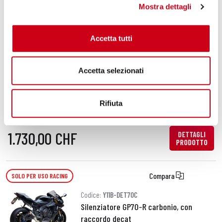
Mostra dettagli
1.730,00 CHF
DETTAGLI
PRODOTTO
Accetta tutti
Compara
SOLO PER USO RACING
Accetta selezionati
Codice:
Y11B-DET36TR
Silenziatore CR-T titanio, con rete
parasassi, con raccordo decat
Rifiuta
1.730,00 CHF
DETTAGLI
PRODOTTO
Compara
SOLO PER USO RACING
Codice:
Y11B-DET70C
Silenziatore GP70-R carbonio, con
raccordo decat