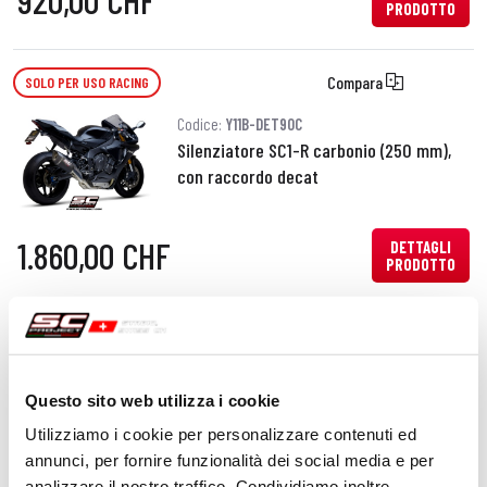
920,00 CHF
PRODOTTO
Compara
SOLO PER USO RACING
Codice:
Y11B-DET90C
Silenziatore SC1-R carbonio (250 mm),
con raccordo decat
1.860,00 CHF
DETTAGLI
PRODOTTO
Compara
SOLO PER USO RACING
Codice:
Y11B-DET93C
Questo sito web utilizza i cookie
Silenziatore SC1-R carbonio (350 mm),
con raccordo decat
Utilizziamo i cookie per personalizzare contenuti ed
annunci, per fornire funzionalità dei social media e per
analizzare il nostro traffico. Condividiamo inoltre