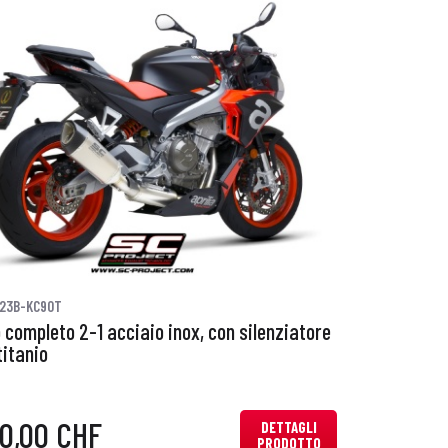
23B-KC90T
 completo 2-1 acciaio inox, con silenziatore
titanio
0,00 CHF
DETTAGLI
PRODOTTO