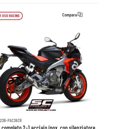
Compara
R USO RACING
23B-PAC36CR
 completo 2-1 acciaio inox, con silenziatore