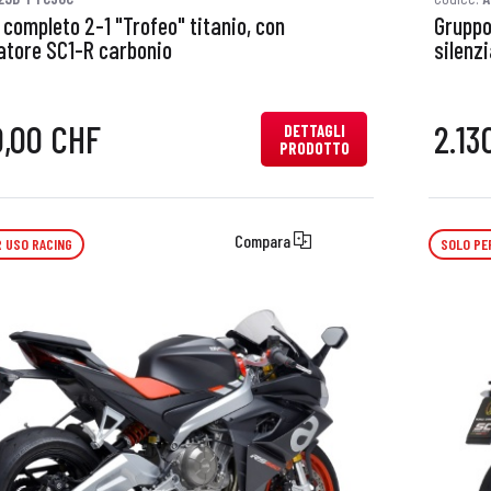
completo 2-1 "Trofeo" titanio, con
Gruppo
iatore SC1-R carbonio
silenz
0,00 CHF
2.13
DETTAGLI
PRODOTTO
Compara
 USO RACING
SOLO PE