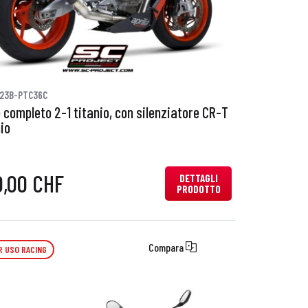
23B-PTC36C
 completo 2-1 titanio, con silenziatore CR-T
io
0,00 CHF
DETTAGLI
PRODOTTO
Compara
R USO RACING