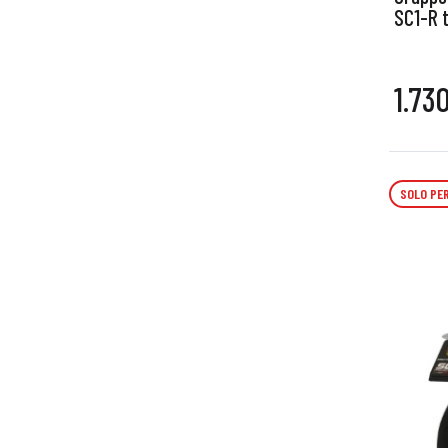
SC1-R t
1.73
SOLO PER