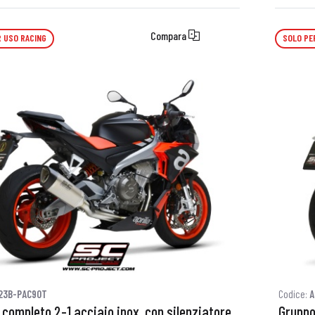
Compara
 USO RACING
SOLO PE
23B-PAC90T
Codice:
A
completo 2-1 acciaio inox, con silenziatore
Gruppo