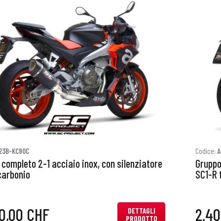
23B-KC90C
Codice:
A
completo 2-1 acciaio inox, con silenziatore
Gruppo
carbonio
SC1-R 
0,00 CHF
2.40
DETTAGLI
PRODOTTO