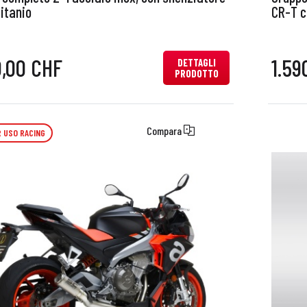
itanio
CR-T c
0,00 CHF
1.59
DETTAGLI
PRODOTTO
Compara
 USO RACING