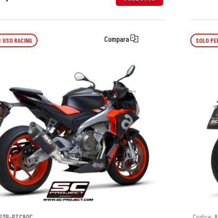
Compara
 USO RACING
SOLO PE
23B-PTC90C
Codice:
A