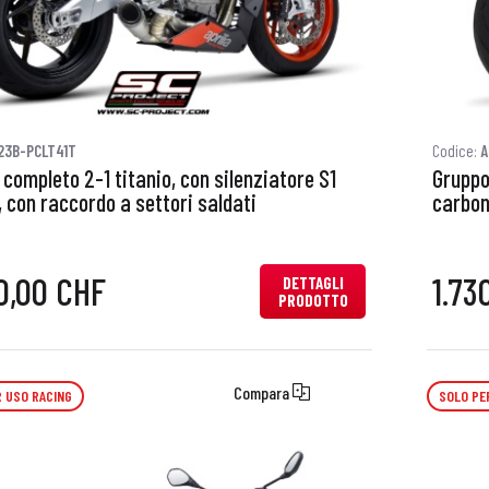
23B-PCLT41T
Codice:
A
completo 2-1 titanio, con silenziatore S1
Gruppo
, con raccordo a settori saldati
carbon
0,00 CHF
1.73
DETTAGLI
PRODOTTO
Compara
 USO RACING
SOLO PE