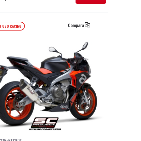
Compara
R USO RACING
23B-PTC90T