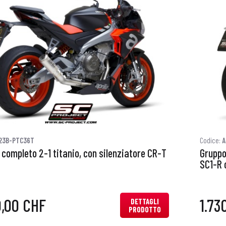
23B-PTC36T
Codice:
A
completo 2-1 titanio, con silenziatore CR-T
Gruppo
SC1-R 
0,00 CHF
1.73
DETTAGLI
PRODOTTO