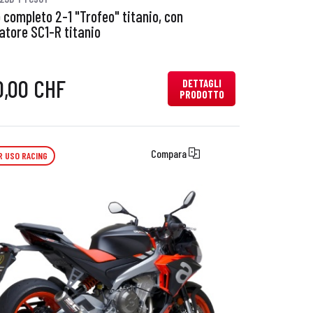
 completo 2-1 "Trofeo" titanio, con
iatore SC1-R titanio
0,00 CHF
DETTAGLI
PRODOTTO
Compara
R USO RACING