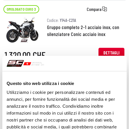
Compara
OMOLOGATO EURO 3
Codice:
Y14A-C21A
Gruppo completo 2-1 acciaio inox, con
silenziatore Conic acciaio inox
1.320,00 CHF
DETTAGLI
PRODOTTO
Compara
OMOLOGATO EURO 3
Questo sito web utilizza i cookie
Codice:
Y14A-C41A
Utilizziamo i cookie per personalizzare contenuti ed
Gruppo completo 2-1 acciaio inox, con
annunci, per fornire funzionalità dei social media e per
silenziatore S1 acciaio inox
analizzare il nostro traffico. Condividiamo inoltre
informazioni sul modo in cui utilizzi il nostro sito con i
1.420,00 CHF
nostri partner che si occupano di analisi dei dati web,
DETTAGLI
PRODOTTO
pubblicità e social media, i quali potrebbero combinarle