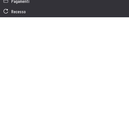
Pagamenti
Recesso
Garanzia
Condizioni generali di vendita
Informativa sul trattamento dei dati
Dati Societari
Cookie Policy
Chi siamo
Customer care
Spedizioni
Servizio clienti
Contatti