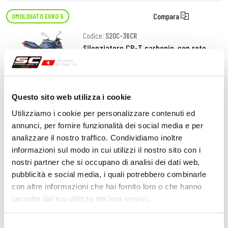
Compara
OMOLOGATO EURO 5
Codice:
S20C-36CR
Silenziatore CR-T carbonio, con rete
parasassi
770,00 CHF
DETTAGLI
Questo sito web utilizza i cookie
PRODOTTO
Utilizziamo i cookie per personalizzare contenuti ed
annunci, per fornire funzionalità dei social media e per
Compara
OMOLOGATO EURO 5
analizzare il nostro traffico. Condividiamo inoltre
informazioni sul modo in cui utilizzi il nostro sito con i
Codice:
S20C-36TR
nostri partner che si occupano di analisi dei dati web,
Silenziatore CR-T titanio, con rete
pubblicità e social media, i quali potrebbero combinarle
parasassi
con altre informazioni che hai fornito loro o che hanno
raccolto dal tuo utilizzo dei loro servizi.
770,00 CHF
DETTAGLI
PRODOTTO
Selezione