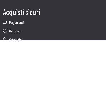
Acquisti sicuri
Pagamenti
Recesso
Garanzia
Condizioni generali di vendita
Informativa sul trattamento dei dati
Dati Societari
Cookie Policy
Chi siamo
Customer care