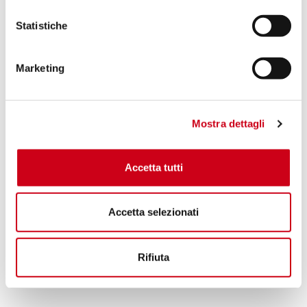
900,00 CHF
PRODOTTO
Statistiche
Compara
OMOLOGATO EURO 5+
Marketing
Codice:
K44A-T90T
Silenziatore SC1-R titanio
Mostra dettagli
900,00 CHF
DETTAGLI
PRODOTTO
Accetta tutti
Accetta selezionati
Rifiuta