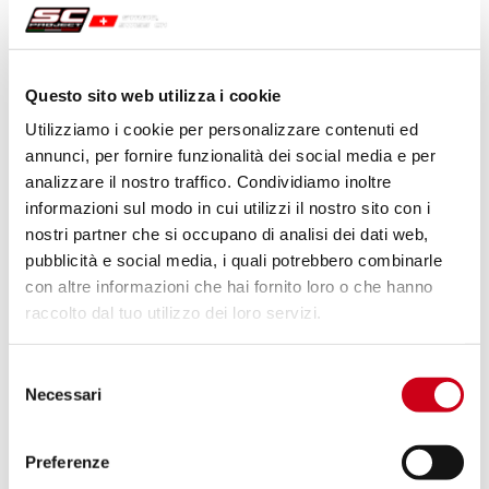
Compara
OMOLOGATO EURO 5+
Questo sito web utilizza i cookie
Codice:
K44A-T41MB
Silenziatore S1 titanio, nero opaco
Utilizziamo i cookie per personalizzare contenuti ed
annunci, per fornire funzionalità dei social media e per
analizzare il nostro traffico. Condividiamo inoltre
informazioni sul modo in cui utilizzi il nostro sito con i
890,00 CHF
DETTAGLI
nostri partner che si occupano di analisi dei dati web,
PRODOTTO
pubblicità e social media, i quali potrebbero combinarle
con altre informazioni che hai fornito loro o che hanno
raccolto dal tuo utilizzo dei loro servizi.
Compara
OMOLOGATO EURO 5+
Codice:
K44A-T90C
Selezione
Silenziatore SC1-R carbonio
Necessari
del
consenso
Preferenze
DETTAGLI