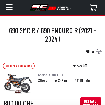
690 SMC R / 690 ENDURO R (2021 -
2024)
Filtra
Compara
SOLO PER USO RACING
Codice:
KTM19A-119T
Silenziatore X-Plorer II GT titanio
800,00 CHF
DETTAGLI