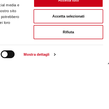
Accetta tutti
cial media e
nostro sito
Accetta selezionati
i potrebbero
ei loro
Rifiuta
Mostra dettagli
Visita il sito corporate