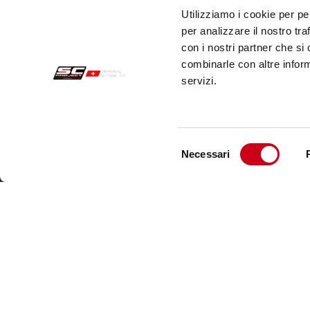
Utilizziamo i cookie per pe
per analizzare il nostro tra
con i nostri partner che si
combinarle con altre inform
servizi.
Selezione
Necessari
del
Acquisti sicuri
Cust
consenso
Pagamenti
Spedi
Recesso
Servi
Garanzia
Cont
Condizioni generali di vendita
Informativa sul trattamento dei dati