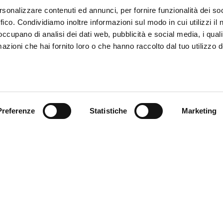
rsonalizzare contenuti ed annunci, per fornire funzionalità dei so
ffico. Condividiamo inoltre informazioni sul modo in cui utilizzi il 
 occupano di analisi dei dati web, pubblicità e social media, i qual
azioni che hai fornito loro o che hanno raccolto dal tuo utilizzo d
Preferenze
Statistiche
Marketing
omer care
Follow us
zioni
zio clienti
atti