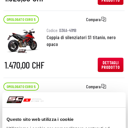
PRODOTTO
Compara
OMOLOGATO EURO 5
Codice:
D36A-41MB
Coppia di silenziatori S1 titanio, nero
opaco
1.470,00 CHF
DETTAGLI
PRODOTTO
Compara
OMOLOGATO EURO 5
Codice:
D36A-74C
Coppia di silenziatori S1-Carbon
carbonio
Questo sito web utilizza i cookie