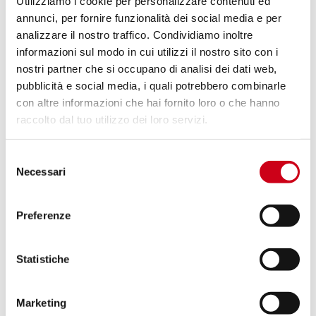
Utilizziamo i cookie per personalizzare contenuti ed
1.320,00 CHF
DETTAGLI
PRODOTTO
annunci, per fornire funzionalità dei social media e per
analizzare il nostro traffico. Condividiamo inoltre
informazioni sul modo in cui utilizzi il nostro sito con i
Compara
OMOLOGATO EURO 5
nostri partner che si occupano di analisi dei dati web,
pubblicità e social media, i quali potrebbero combinarle
Codice:
D36A-115C
con altre informazioni che hai fornito loro o che hanno
Coppia di silenziatori SC1-M carbonio
raccolto dal tuo utilizzo dei loro servizi.
Selezione
1.240,00 CHF
DETTAGLI
Necessari
del
PRODOTTO
consenso
Preferenze
Compara
SOLO PER USO RACING
Codice:
D36A-T68C
Statistiche
Coppia di silenziatori CR-T M2 carbonio
Marketing