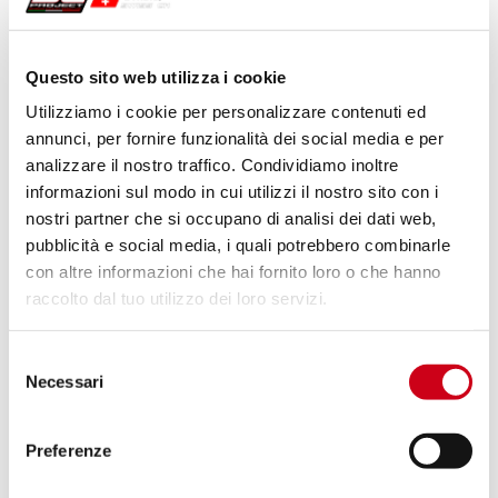
Compara
OMOLOGATO PER USO STRADALE
Questo sito web utilizza i cookie
Codice:
K18A-12T
Utilizziamo i cookie per personalizzare contenuti ed
Silenziatore Oval titanio
annunci, per fornire funzionalità dei social media e per
analizzare il nostro traffico. Condividiamo inoltre
informazioni sul modo in cui utilizzi il nostro sito con i
nostri partner che si occupano di analisi dei dati web,
510,00 CHF
DETTAGLI
pubblicità e social media, i quali potrebbero combinarle
PRODOTTO
con altre informazioni che hai fornito loro o che hanno
raccolto dal tuo utilizzo dei loro servizi.
Compara
SOLO PER USO RACING
Selezione
Codice:
K18A-38C
Necessari
del
Silenziatore CR-T carbonio
consenso
Preferenze
DETTAGLI