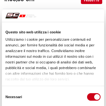
PRODOTTO
Compara
SOLO PER USO RACING
Codice:
A04A-36T
Silenziatore CR-T titanio
Questo sito web utilizza i cookie
Utilizziamo i cookie per personalizzare contenuti ed
annunci, per fornire funzionalità dei social media e per
analizzare il nostro traffico. Condividiamo inoltre
1.190,00 CHF
DETTAGLI
PRODOTTO
informazioni sul modo in cui utilizzi il nostro sito con i
nostri partner che si occupano di analisi dei dati web,
pubblicità e social media, i quali potrebbero combinarle
con altre informazioni che hai fornito loro o che hanno
raccolto dal tuo utilizzo dei loro servizi.
Selezione
Necessari
del
consenso