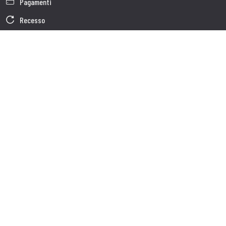
Pagamenti
Recesso
Garanzia
Condizioni generali di vendita
Informativa sul trattamento dei dati
Dati Societari
Cookie Policy
Chi siamo
Customer care
Spedizioni
Servizio clienti
Contatti