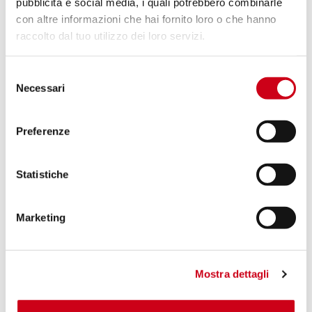
1.050,00 CHF
pubblicità e social media, i quali potrebbero combinarle
DETTAGLI
PRODOTTO
con altre informazioni che hai fornito loro o che hanno
raccolto dal tuo utilizzo dei loro servizi.
Compara
OMOLOGATO EURO 5
Selezione
Necessari
Codice:
T25A-102T
del
Silenziatore SC1-R GT titanio
consenso
Preferenze
1.050,00 CHF
DETTAGLI
Statistiche
PRODOTTO
Marketing
Mostra dettagli