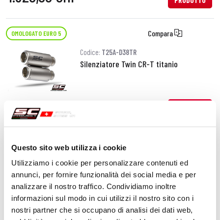
PRODOTTO
Compara
OMOLOGATO EURO 5
Codice:
T25A-D38TR
Silenziatore Twin CR-T titanio
1.320,00 CHF
DETTAGLI
PRODOTTO
Questo sito web utilizza i cookie
Compara
OMOLOGATO EURO 5
Utilizziamo i cookie per personalizzare contenuti ed
Codice:
T25A-102C
annunci, per fornire funzionalità dei social media e per
Silenziatore SC1-R GT carbonio
analizzare il nostro traffico. Condividiamo inoltre
informazioni sul modo in cui utilizzi il nostro sito con i
nostri partner che si occupano di analisi dei dati web,