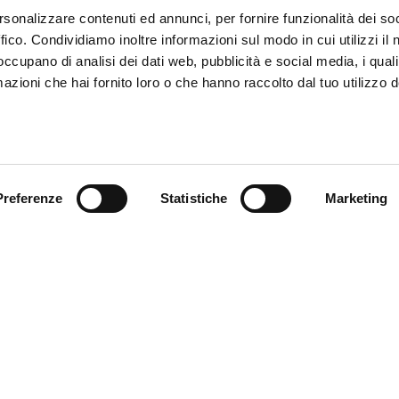
rsonalizzare contenuti ed annunci, per fornire funzionalità dei so
ffico. Condividiamo inoltre informazioni sul modo in cui utilizzi il 
 occupano di analisi dei dati web, pubblicità e social media, i qual
azioni che hai fornito loro o che hanno raccolto dal tuo utilizzo d
Preferenze
Statistiche
Marketing
omer care
Follow us
zioni
zio clienti
atti