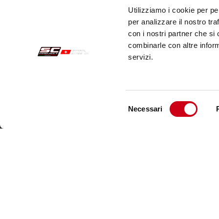
Utilizziamo i cookie per pe
per analizzare il nostro tra
con i nostri partner che si
combinarle con altre inform
servizi.
Selezione
Necessari
del
Acquisti sicuri
Cust
consenso
Pagamenti
Spedi
Recesso
Servi
Garanzia
Cont
Condizioni generali di vendita
Informativa sul trattamento dei dati