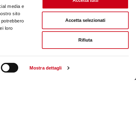
Accetta tutti
cial media e
nostro sito
Accetta selezionati
i potrebbero
ei loro
Rifiuta
Mostra dettagli
Visita il sito corporate