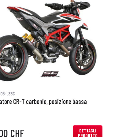
10B-L38C
iatore CR-T carbonio, posizione bassa
00 CHF
DETTAGLI
PRODOTTO