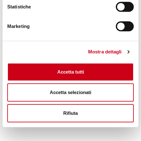
1.030,00 CHF
PRODOTTO
Statistiche
Compara
SOLO PER USO RACING
Marketing
Codice:
B20A-T36TR
Silenziatore CR-T titanio, con rete
parasassi
Mostra dettagli
1.120,00 CHF
DETTAGLI
Accetta tutti
PRODOTTO
Accetta selezionati
Rifiuta