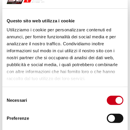
Compara
SOLO PER USO RACING
Questo sito web utilizza i cookie
Codice:
B20A-T36CR
Utilizziamo i cookie per personalizzare contenuti ed
Silenziatore CR-T carbonio, con rete
annunci, per fornire funzionalità dei social media e per
parasassi
analizzare il nostro traffico. Condividiamo inoltre
informazioni sul modo in cui utilizzi il nostro sito con i
nostri partner che si occupano di analisi dei dati web,
1.120,00 CHF
DETTAGLI
PRODOTTO
pubblicità e social media, i quali potrebbero combinarle
con altre informazioni che hai fornito loro o che hanno
raccolto dal tuo utilizzo dei loro servizi.
Compara
SOLO PER USO RACING
Selezione
Codice:
B20A-T36T
Necessari
Silenziatore CR-T titanio
del
consenso
Preferenze
DETTAGLI