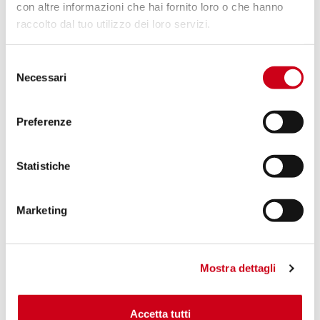
con altre informazioni che hai fornito loro o che hanno
raccolto dal tuo utilizzo dei loro servizi.
Compara
OMOLOGATO EURO 5
Selezione
Codice:
D37A-T41T
Necessari
del
Silenziatore S1 titanio
consenso
Preferenze
780,00 CHF
DETTAGLI
PRODOTTO
Statistiche
Marketing
Mostra dettagli
Accetta tutti