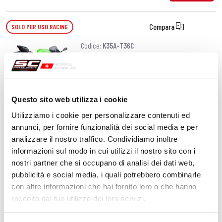
Compara
SOLO PER USO RACING
Codice:
K35A-T36C
Silenziatore CR-T carbonio
Questo sito web utilizza i cookie
840,00 CHF
DETTAGLI
PRODOTTO
Utilizziamo i cookie per personalizzare contenuti ed
annunci, per fornire funzionalità dei social media e per
analizzare il nostro traffico. Condividiamo inoltre
Compara
SOLO PER USO RACING
informazioni sul modo in cui utilizzi il nostro sito con i
Codice:
K35A-T36T
nostri partner che si occupano di analisi dei dati web,
Silenziatore CR-T titanio
pubblicità e social media, i quali potrebbero combinarle
con altre informazioni che hai fornito loro o che hanno
raccolto dal tuo utilizzo dei loro servizi.
DETTAGLI