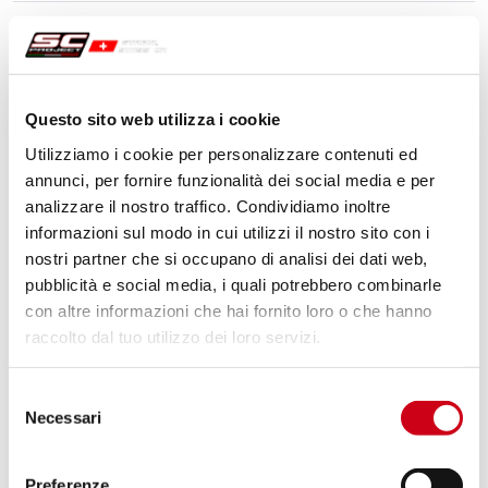
Compara
SOLO PER USO RACING
Codice:
D14A-38T
Silenziatore CR-T titanio
Questo sito web utilizza i cookie
Utilizziamo i cookie per personalizzare contenuti ed
annunci, per fornire funzionalità dei social media e per
650,00 CHF
DETTAGLI
analizzare il nostro traffico. Condividiamo inoltre
PRODOTTO
informazioni sul modo in cui utilizzi il nostro sito con i
nostri partner che si occupano di analisi dei dati web,
pubblicità e social media, i quali potrebbero combinarle
con altre informazioni che hai fornito loro o che hanno
raccolto dal tuo utilizzo dei loro servizi.
Selezione
Necessari
del
consenso
Preferenze