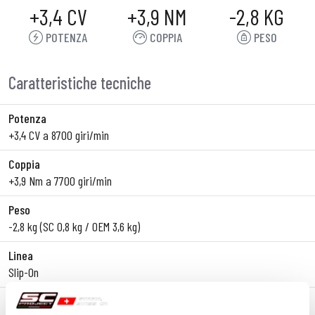
+3,4 CV
+3,9 NM
-2,8 KG
POTENZA
COPPIA
PESO
Caratteristiche tecniche
Potenza
+3,4 CV a 8700 giri/min
Coppia
+3,9 Nm a 7700 giri/min
Peso
-2,8 kg (SC 0,8 kg / OEM 3,6 kg)
Linea
Slip-On
Materiale corpo