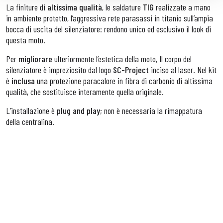
La finiture di
altissima qualità
, le saldature
TIG
realizzate a mano
in ambiente protetto, l’aggressiva rete parasassi in titanio sull’ampia
bocca di uscita del silenziatore: rendono unico ed esclusivo il look di
questa moto.
Per
migliorare
ulteriormente l’estetica della moto, Il corpo del
silenziatore è impreziosito dal logo
SC-Project
inciso al laser. Nel kit
è
inclusa
una protezione paracalore in fibra di carbonio di altissima
qualità, che sostituisce interamente quella originale.
L’installazione è
plug and play
; non è necessaria la rimappatura
della centralina.