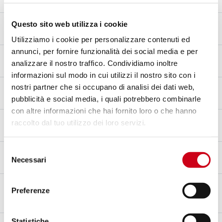
Titanio
Materiale fondello
Questo sito web utilizza i cookie
Titanio
Utilizziamo i cookie per personalizzare contenuti ed
annunci, per fornire funzionalità dei social media e per
Materiale raccordo
analizzare il nostro traffico. Condividiamo inoltre
Titanio
informazioni sul modo in cui utilizzi il nostro sito con i
Tipo di fissaggio
nostri partner che si occupano di analisi dei dati web,
Staffa
pubblicità e social media, i quali potrebbero combinarle
con altre informazioni che hai fornito loro o che hanno
Omologazione – EC / ECE
raccolto dal tuo utilizzo dei loro servizi.
Sì - Omologato per uso stradale - Euro 5+
Selezione
Certificato d'omologazione
Necessari
del
Sì
consenso
Note
Preferenze
PROTEZIONE CARBONIO INCLUSA
Statistiche