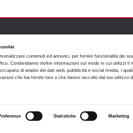
omer care
Follow us
 cookie
rsonalizzare contenuti ed annunci, per fornire funzionalità dei so
zioni
ffico. Condividiamo inoltre informazioni sul modo in cui utilizzi il 
zio clienti
 occupano di analisi dei dati web, pubblicità e social media, i qual
azioni che hai fornito loro o che hanno raccolto dal tuo utilizzo d
atti
Preferenze
Statistiche
Marketing