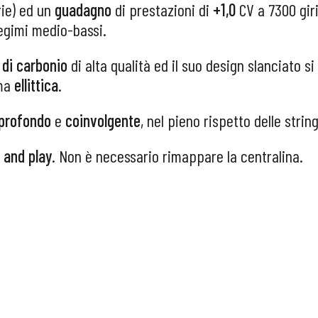
rie) ed un
guadagno
di prestazioni di
+1,0
CV a 7300 gir
egimi medio-bassi.
 di carbonio
di alta qualità ed il suo design slanciato si
rma
ellittica
.
profondo
e
coinvolgente
, nel pieno rispetto delle stri
 and play
. Non è necessario rimappare la centralina.