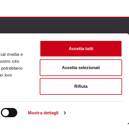
Accetta tutti
Visita il sito corporate
cial media e
nostro sito
Accetta selezionati
i potrebbero
ei loro
Rifiuta
Mostra dettagli