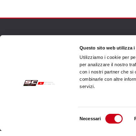
Acquisti sicuri
Cust
Questo sito web utilizza i
Utilizziamo i cookie per pe
Pagamenti
Spedi
per analizzare il nostro tra
Recesso
Servi
con i nostri partner che si
combinarle con altre inform
Garanzia
Cont
servizi.
Condizioni generali di vendita
Informativa sul trattamento dei dati
Dati Societari
Selezione
Necessari
del
Cookie Policy
consenso
Chi siamo